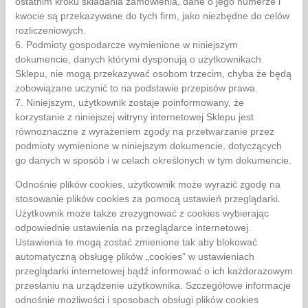
ostatnim kroku składania zamówienia, dane o jego numerze i
kwocie są przekazywane do tych firm, jako niezbędne do celów
rozliczeniowych.
6. Podmioty gospodarcze wymienione w niniejszym
dokumencie, danych którymi dysponują o użytkownikach
Sklepu, nie mogą przekazywać osobom trzecim, chyba że będą
zobowiązane uczynić to na podstawie przepisów prawa.
7. Niniejszym, użytkownik zostaje poinformowany, że
korzystanie z niniejszej witryny internetowej Sklepu jest
równoznaczne z wyrażeniem zgody na przetwarzanie przez
podmioty wymienione w niniejszym dokumencie, dotyczących
go danych w sposób i w celach określonych w tym dokumencie.
Odnośnie plików cookies, użytkownik może wyrazić zgodę na
stosowanie plików cookies za pomocą ustawień przeglądarki.
Użytkownik może także zrezygnować z cookies wybierając
odpowiednie ustawienia na przeglądarce internetowej.
Ustawienia te mogą zostać zmienione tak aby blokować
automatyczną obsługę plików „cookies” w ustawieniach
przeglądarki internetowej bądź informować o ich każdorazowym
przesłaniu na urządzenie użytkownika. Szczegółowe informacje
odnośnie możliwości i sposobach obsługi plików cookies