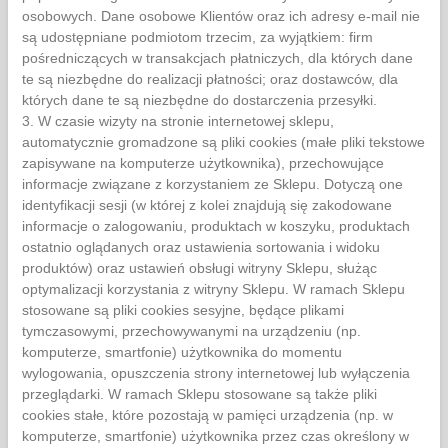
osobowych. Dane osobowe Klientów oraz ich adresy e-mail nie
są udostępniane podmiotom trzecim, za wyjątkiem: firm
pośredniczących w transakcjach płatniczych, dla których dane
te są niezbędne do realizacji płatności; oraz dostawców, dla
których dane te są niezbędne do dostarczenia przesyłki.
3. W czasie wizyty na stronie internetowej sklepu,
automatycznie gromadzone są pliki cookies (małe pliki tekstowe
zapisywane na komputerze użytkownika), przechowujące
informacje związane z korzystaniem ze Sklepu. Dotyczą one
identyfikacji sesji (w której z kolei znajdują się zakodowane
informacje o zalogowaniu, produktach w koszyku, produktach
ostatnio oglądanych oraz ustawienia sortowania i widoku
produktów) oraz ustawień obsługi witryny Sklepu, służąc
optymalizacji korzystania z witryny Sklepu. W ramach Sklepu
stosowane są pliki cookies sesyjne, będące plikami
tymczasowymi, przechowywanymi na urządzeniu (np.
komputerze, smartfonie) użytkownika do momentu
wylogowania, opuszczenia strony internetowej lub wyłączenia
przeglądarki. W ramach Sklepu stosowane są także pliki
cookies stałe, które pozostają w pamięci urządzenia (np. w
komputerze, smartfonie) użytkownika przez czas określony w